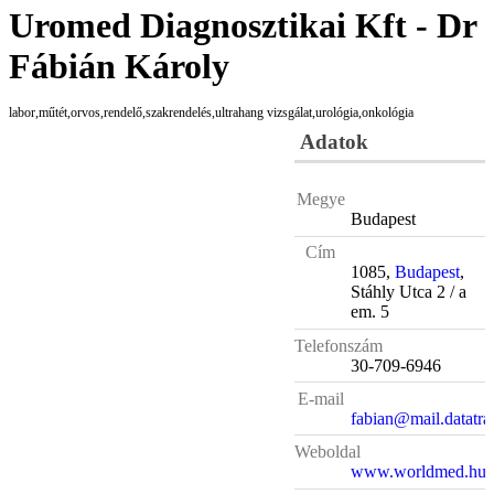
Uromed Diagnosztikai Kft - Dr
Fábián Károly
labor,műtét,orvos,rendelő,szakrendelés,ultrahang vizsgálat,urológia,onkológia
Adatok
Megye
Budapest
Cím
1085,
Budapest
,
Stáhly Utca 2 / a
em. 5
Telefonszám
30-709-6946
E-mail
fabian@mail.datatra
Weboldal
www.worldmed.hu