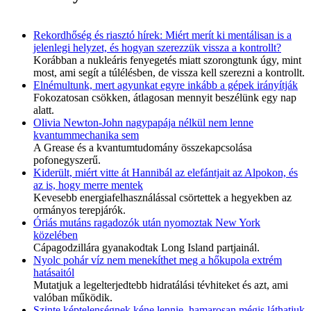
Rekordhőség és riasztó hírek: Miért merít ki mentálisan is a
jelenlegi helyzet, és hogyan szerezzük vissza a kontrollt?
Korábban a nukleáris fenyegetés miatt szorongtunk úgy, mint
most, ami segít a túlélésben, de vissza kell szerezni a kontrollt.
Elnémultunk, mert agyunkat egyre inkább a gépek irányítják
Fokozatosan csökken, átlagosan mennyit beszélünk egy nap
alatt.
Olivia Newton-John nagypapája nélkül nem lenne
kvantummechanika sem
A Grease és a kvantumtudomány összekapcsolása
pofonegyszerű.
Kiderült, miért vitte át Hannibál az elefántjait az Alpokon, és
az is, hogy merre mentek
Kevesebb energiafelhasználással csörtettek a hegyekben az
ormányos terepjárók.
Óriás mutáns ragadozók után nyomoztak New York
közelében
Cápagodzillára gyanakodtak Long Island partjainál.
Nyolc pohár víz nem menekíthet meg a hőkupola extrém
hatásaitól
Mutatjuk a legelterjedtebb hidratálási tévhiteket és azt, ami
valóban működik.
Szinte képtelenségnek kéne lennie, hamarosan mégis láthatjuk