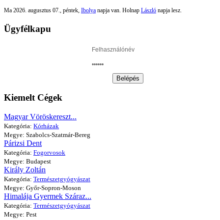
Ma 2026. augusztus 07., péntek,
Ibolya
napja van. Holnap
László
napja lesz.
Ügyfélkapu
Belépés
Kiemelt Cégek
Magyar Vöröskereszt...
Kategória:
Kórházak
Megye: Szabolcs-Szatmár-Bereg
Párizsi Dent
Kategória:
Fogorvosok
Megye: Budapest
Király Zoltán
Kategória:
Természetgyógyászat
Megye: Győr-Sopron-Moson
Himalája Gyermek Száraz...
Kategória:
Természetgyógyászat
Megye: Pest