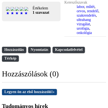
Kereszőszavak
labor
,
műtét
,
Értékelem
orvos
,
rendelő
,
1 szavazat
szakrendelés
,
ultrahang
vizsgálat
,
urológia
,
onkológia
Hozzászólás
Nyomtatás
Kapcsolatfelvétel
Térkép
Hozzászólások (0)
Legyen ön az első hozzászóló!
»
Tudományos hírek