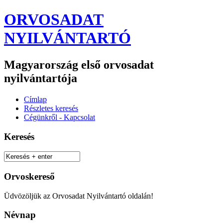
ORVOSADAT
NYILVÁNTARTÓ
Magyarország első orvosadat
nyilvántartója
Címlap
Részletes keresés
Cégünkről - Kapcsolat
Keresés
Orvoskereső
Üdvözöljük az Orvosadat Nyilvántartó oldalán!
Névnap