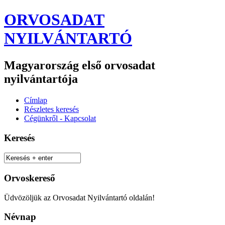
ORVOSADAT
NYILVÁNTARTÓ
Magyarország első orvosadat
nyilvántartója
Címlap
Részletes keresés
Cégünkről - Kapcsolat
Keresés
Orvoskereső
Üdvözöljük az Orvosadat Nyilvántartó oldalán!
Névnap