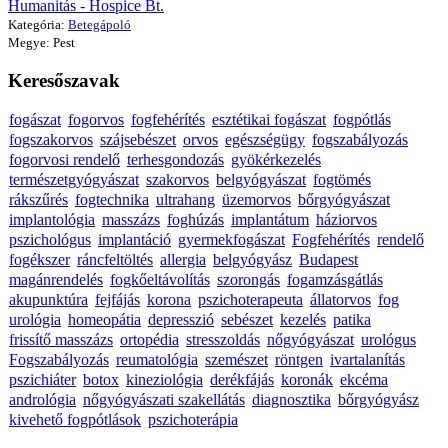
Humanitás - Hospice Bt.
Kategória:
Betegápoló
Megye: Pest
Keresőszavak
fogászat
fogorvos
fogfehérítés
esztétikai fogászat
fogpótlás
fogszakorvos
szájsebészet
orvos
egészségügy
fogszabályozás
fogorvosi rendelő
terhesgondozás
gyökérkezelés
természetgyógyászat
szakorvos
belgyógyászat
fogtömés
rákszűrés
fogtechnika
ultrahang
üzemorvos
bőrgyógyászat
implantológia
masszázs
foghúzás
implantátum
háziorvos
pszichológus
implantáció
gyermekfogászat
Fogfehérítés
rendelő
fogékszer
ráncfeltöltés
allergia
belgyógyász
Budapest
magánrendelés
fogkőeltávolítás
szorongás
fogamzásgátlás
akupunktúra
fejfájás
korona
pszichoterapeuta
állatorvos
fog
urológia
homeopátia
depresszió
sebészet
kezelés
patika
frissítő masszázs
ortopédia
stresszoldás
nőgyógyászat
urológus
Fogszabályozás
reumatológia
szemészet
röntgen
ivartalanítás
pszichiáter
botox
kineziológia
derékfájás
koronák
ekcéma
andrológia
nőgyógyászati szakellátás
diagnosztika
bőrgyógyász
kivehető fogpótlások
pszichoterápia