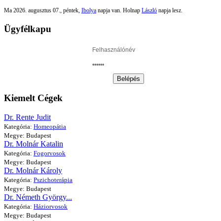
Ma 2026. augusztus 07., péntek,
Ibolya
napja van. Holnap
László
napja lesz.
Ügyfélkapu
Belépés
Kiemelt Cégek
Dr. Rente Judit
Kategória:
Homeopátia
Megye: Budapest
Dr. Molnár Katalin
Kategória:
Fogorvosok
Megye: Budapest
Dr. Molnár Károly
Kategória:
Pszichoterápia
Megye: Budapest
Dr. Németh György...
Kategória:
Háziorvosok
Megye: Budapest