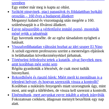
szemben
Egy ember már meg is kapta az oltást.
Szökött pingvinek, piaci papagájok és földalattiban bujkáló
oroszlán – 160 éves a budapesti állatkert
Megannyi kaland és viszontagság után megérte a 160.
születésnapját is a fővárosi állatkert.
Egyre népszerűbb a vérfertőzést imitáló pornó, mostohák
mögé rejtik a tabutémát
Egy haverunk mesélte. de az egész társadalom nyögheti a
hatásait.
Visszafordíthatatlan változást hozhat az idei szuper El Nino
A szöuli egyetem professzora szerint a mesterséges eljárások
is beláthatatlan következményekkel járhatnak.
Történelmi felfedezést tettek a kutatók, olyat figyeltek meg,
amit korábban még senki sem
Régóta gyanították a létezését, de csak most tudták
bizonyítani.
Rekordhőség és riasztó hírek: Miért merít ki mentálisan is a
jelenlegi helyzet, és hogyan szerezzük vissza a kontrollt?
Korábban a nukleáris fenyegetés miatt szorongtunk úgy, mint
most, ami segít a túlélésben, de vissza kell szerezni a kontrollt.
Elnémultunk, mert agyunkat egyre inkább a gépek irányítják
Fokozatosan csökken, átlagosan mennyit beszélünk egy nap
alatt.