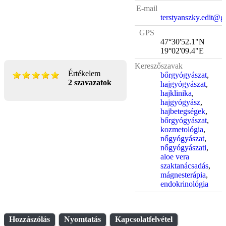
E-mail
terstyanszky.edit@
GPS
47°30'52.1"N
19°02'09.4"E
Kereszőszavak
Értékelem
bőrgyógyászat
,
2 szavazatok
hajgyógyászat
,
hajklinika
,
hajgyógyász
,
hajbetegségek
,
bőrgyógyászat
,
kozmetológia
,
nőgyógyászat
,
nőgyógyászati
,
aloe vera
szaktanácsadás
,
mágnesterápia
,
endokrinológia
Hozzászólás
Nyomtatás
Kapcsolatfelvétel