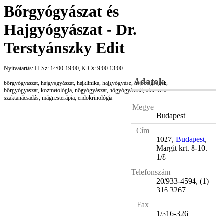
Bőrgyógyászat és
Hajgyógyászat - Dr.
Terstyánszky Edit
Nyitvatartás: H-Sz: 14:00-19:00, K-Cs: 9:00-13:00
Adatok
bőrgyógyászat, hajgyógyászat, hajklinika, hajgyógyász, hajbetegségek,
bőrgyógyászat, kozmetológia, nőgyógyászat, nőgyógyászati, aloe vera
szaktanácsadás, mágnesterápia, endokrinológia
Megye
Budapest
Cím
1027,
Budapest
,
Margit krt. 8-10.
1/8
Telefonszám
20/933-4594, (1)
316 3267
Fax
1/316-326