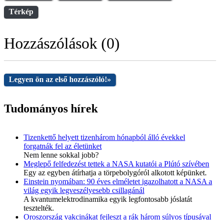
Térkép
Hozzászólások (0)
Legyen ön az első hozzászóló!
»
Tudományos hírek
Tizenkettő helyett tizenhárom hónapból álló évekkel
forgatnák fel az életünket
Nem lenne sokkal jobb?
Meglepő felfedezést tettek a NASA kutatói a Plútó szívében
Egy az egyben átírhatja a törpebolygóról alkotott képünket.
Einstein nyomában: 90 éves elméletet igazolhatott a NASA a
világ egyik legveszélyesebb csillagánál
A kvantumelektrodinamika egyik legfontosabb jóslatát
tesztelték.
Oroszország vakcinákat fejleszt a rák három súlyos típusával