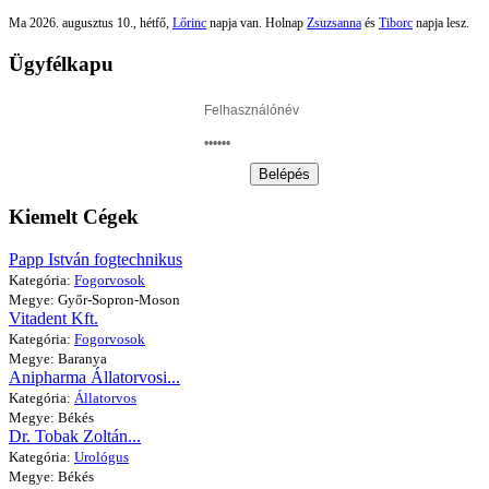
Ma 2026. augusztus 10., hétfő,
Lőrinc
napja van. Holnap
Zsuzsanna
és
Tiborc
napja lesz.
Ügyfélkapu
Belépés
Kiemelt Cégek
Papp István fogtechnikus
Kategória:
Fogorvosok
Megye: Győr-Sopron-Moson
Vitadent Kft.
Kategória:
Fogorvosok
Megye: Baranya
Anipharma Állatorvosi...
Kategória:
Állatorvos
Megye: Békés
Dr. Tobak Zoltán...
Kategória:
Urológus
Megye: Békés