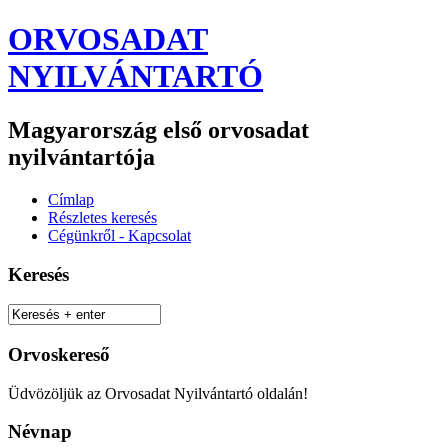
ORVOSADAT
NYILVÁNTARTÓ
Magyarország első orvosadat
nyilvántartója
Címlap
Részletes keresés
Cégünkről - Kapcsolat
Keresés
Orvoskereső
Üdvözöljük az Orvosadat Nyilvántartó oldalán!
Névnap