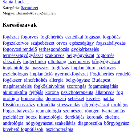
Santa Lucia...
Kategória:
Szemészet
Megye: Borsod-Abaúj-Zemplén
Keresőszavak
fogászat
fogorvos
fogfehérítés
esztétikai fogászat
fogpótlás
fogszakorvos
szájsebészet
orvos
egészségügy
fogszabályozás
fogorvosi rendelő
terhesgondozás
gyökérkezelés
természetgyógyászat
szakorvos
belgyógyászat
fogtömés
rákszűrés
fogtechnika
ultrahang
üzemorvos
bőrgyógyászat
implantológia
masszázs
foghúzás
implantátum
háziorvos
pszichológus
implantáció
gyermekfogászat
Fogfehérítés
rendelő
fogékszer
ráncfeltöltés
allergia
belgyógyász
Budapest
magánrendelés
fogkőeltávolítás
szorongás
fogamzásgátlás
akupunktúra
fejfájás
korona
pszichoterapeuta
állatorvos
fog
urológia
homeopátia
depresszió
sebészet
kezelés
patika
frissítő masszázs
ortopédia
stresszoldás
nőgyógyászat
urológus
Fogszabályozás
reumatológia
szemészet
röntgen
ivartalanítás
pszichiáter
botox
kineziológia
derékfájás
koronák
ekcéma
andrológia
nőgyógyászati szakellátás
diagnosztika
bőrgyógyász
kivehető fogpótlások
pszichoterápia