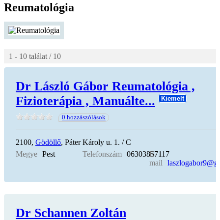
Reumatológia
1 - 10 találat / 10
Dr László Gábor Reumatológia ,
Fizioterápia , Manuálte...
Kiemelt
0 hozzászólások
2100,
Gödöllő
, Páter Károly u. 1. / C
Megye
Pest
Telefonszám
06303857117
E-
mail
laszlogabor9@g
Dr Schannen Zoltán