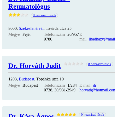
Reumatológus
0 hozzászólások
8000,
Székesfehérvár
, Távirda utca 25.
Megye
Fejér
Telefonszám
20/957-
E-
9786
mail
lhadhazy@mail.
Dr. Horváth Judit
0 hozzászólások
1203,
Budapest
, Topánka utca 10
Megye
Budapest
Telefonszám
1/284-
E-mail
dr-
0738, 30/931-2949
horvath@hotmail.com
Dr. Kása Ágnes
0 hozzászólások