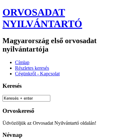
ORVOSADAT
NYILVÁNTARTÓ
Magyarország első orvosadat
nyilvántartója
Címlap
Részletes keresés
Cégünkről - Kapcsolat
Keresés
Orvoskereső
Üdvözöljük az Orvosadat Nyilvántartó oldalán!
Névnap