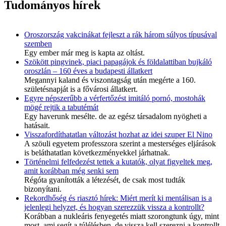
Tudományos hírek
Oroszország vakcinákat fejleszt a rák három súlyos típusával
szemben
Egy ember már meg is kapta az oltást.
Szökött pingvinek, piaci papagájok és földalattiban bujkáló
oroszlán – 160 éves a budapesti állatkert
Megannyi kaland és viszontagság után megérte a 160.
születésnapját is a fővárosi állatkert.
Egyre népszerűbb a vérfertőzést imitáló pornó, mostohák
mögé rejtik a tabutémát
Egy haverunk mesélte. de az egész társadalom nyögheti a
hatásait.
Visszafordíthatatlan változást hozhat az idei szuper El Nino
A szöuli egyetem professzora szerint a mesterséges eljárások
is beláthatatlan következményekkel járhatnak.
Történelmi felfedezést tettek a kutatók, olyat figyeltek meg,
amit korábban még senki sem
Régóta gyanították a létezését, de csak most tudták
bizonyítani.
Rekordhőség és riasztó hírek: Miért merít ki mentálisan is a
jelenlegi helyzet, és hogyan szerezzük vissza a kontrollt?
Korábban a nukleáris fenyegetés miatt szorongtunk úgy, mint
most, ami segít a túlélésben, de vissza kell szerezni a kontrollt.