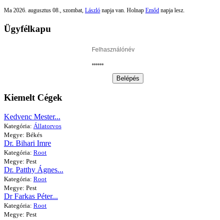
Ma 2026. augusztus 08., szombat,
László
napja van. Holnap
Emőd
napja lesz.
Ügyfélkapu
Belépés
Kiemelt Cégek
Kedvenc Mester...
Kategória:
Állatorvos
Megye: Békés
Dr. Bihari Imre
Kategória:
Root
Megye: Pest
Dr. Patthy Ágnes...
Kategória:
Root
Megye: Pest
Dr Farkas Péter...
Kategória:
Root
Megye: Pest