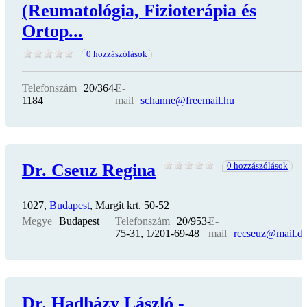
(Reumatológia, Fizioterápia és
Ortop...
0 hozzászólások
Telefonszám
20/364-
E-
1184
mail
schanne@freemail.hu
Dr. Cseuz Regina
0 hozzászólások
1027,
Budapest
, Margit krt. 50-52
Megye
Budapest
Telefonszám
20/953-
E-
75-31, 1/201-69-48
mail
recseuz@mail.da
Dr. Hadházy László -