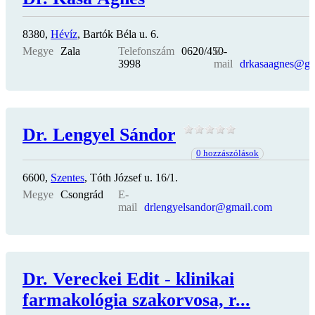
8380,
Hévíz
, Bartók Béla u. 6.
Megye
Zala
Telefonszám
0620/450-
E-
3998
mail
drkasaagnes@gm
Dr. Lengyel Sándor
0 hozzászólások
6600,
Szentes
, Tóth József u. 16/1.
Megye
Csongrád
E-
mail
drlengyelsandor@gmail.com
Dr. Vereckei Edit - klinikai
farmakológia szakorvosa, r...