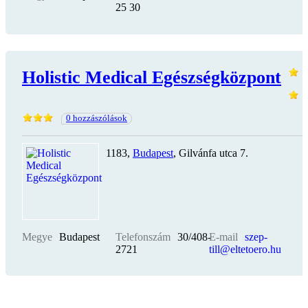
25 30
Holistic Medical Egészségközpont
0 hozzászólások
1183,
Budapest
, Gilvánfa utca 7.
Megye
Budapest
Telefonszám
30/408-
E-mail
szep-
2721
till@eltetoero.hu