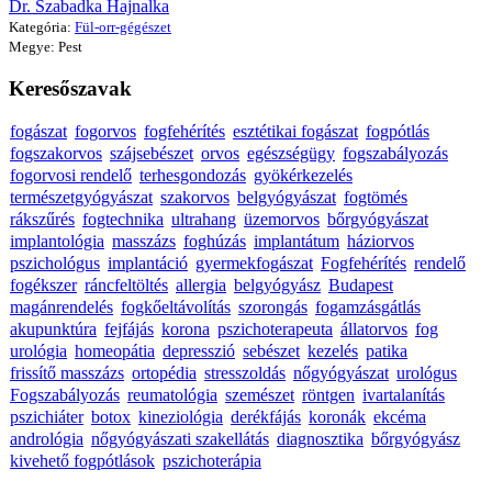
Dr. Szabadka Hajnalka
Kategória:
Fül-orr-gégészet
Megye: Pest
Keresőszavak
fogászat
fogorvos
fogfehérítés
esztétikai fogászat
fogpótlás
fogszakorvos
szájsebészet
orvos
egészségügy
fogszabályozás
fogorvosi rendelő
terhesgondozás
gyökérkezelés
természetgyógyászat
szakorvos
belgyógyászat
fogtömés
rákszűrés
fogtechnika
ultrahang
üzemorvos
bőrgyógyászat
implantológia
masszázs
foghúzás
implantátum
háziorvos
pszichológus
implantáció
gyermekfogászat
Fogfehérítés
rendelő
fogékszer
ráncfeltöltés
allergia
belgyógyász
Budapest
magánrendelés
fogkőeltávolítás
szorongás
fogamzásgátlás
akupunktúra
fejfájás
korona
pszichoterapeuta
állatorvos
fog
urológia
homeopátia
depresszió
sebészet
kezelés
patika
frissítő masszázs
ortopédia
stresszoldás
nőgyógyászat
urológus
Fogszabályozás
reumatológia
szemészet
röntgen
ivartalanítás
pszichiáter
botox
kineziológia
derékfájás
koronák
ekcéma
andrológia
nőgyógyászati szakellátás
diagnosztika
bőrgyógyász
kivehető fogpótlások
pszichoterápia