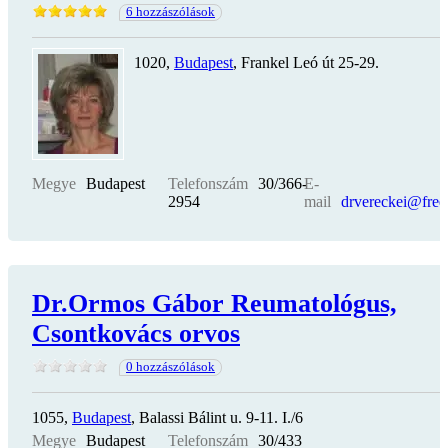
6 hozzászólások
1020,
Budapest
, Frankel Leó út 25-29.
Megye
Budapest
Telefonszám
30/366-
E-
2954
mail
drvereckei@free
Dr.Ormos Gábor Reumatológus,
Csontkovács orvos
0 hozzászólások
1055,
Budapest
, Balassi Bálint u. 9-11. I./6
Megye
Budapest
Telefonszám
30/433