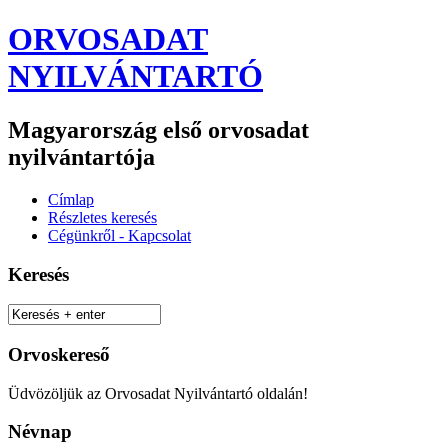
ORVOSADAT
NYILVÁNTARTÓ
Magyarország első orvosadat
nyilvántartója
Címlap
Részletes keresés
Cégünkről - Kapcsolat
Keresés
Orvoskereső
Üdvözöljük az Orvosadat Nyilvántartó oldalán!
Névnap