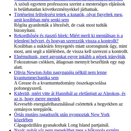
A szöuli egyetem professzora szerint a mesterséges eljárások
is beláthatatlan következményekkel járhatnak.
Történelmi felfedezést tettek a kutatók, olyat figyeltek meg,
amit korábban még senki sem
Régóta gyanították a létezését, de csak most tudták
bizonyítani.
Rekordhőség és riasztó hírek: Miért merít ki mentálisan is a
jelenlegi helyzet, és hogyan szerezzük vissza a kontrollt?
Korábban a nukleáris fenyegetés miatt szorongtunk úgy, mint
most, ami segít a túlélésben, de vissza kell szerezni a kontrollt.
Elnémultunk, mert agyunkat egyre inkább a gépek irányítják
Fokozatosan csökken, átlagosan mennyit beszélünk egy nap
alatt.
Olivia Newton-John nagypapája nélkül nem lenne
kvantummechanika sem
A Grease és a kvantumtudomány összekapcsolása
pofonegyszerű.
Kiderült, miért vitte át Hannibál az elefántjait az Alpokon, és
az is, hogy merre mentek
Kevesebb energiafelhasználással csörtettek a hegyekben az
ormányos terepjárók.
Óriás mutáns ragadozók után nyomoztak New York
közelében
Cápagodzillára gyanakodtak Long Island partjainál.
Nyolc pohár víz nem menekíthet meg a hőkupola extrém