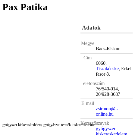
Pax Patika
Adatok
Megye
Bács-Kiskun
Cím
6060,
Tiszakécske
, Erkel
fasor 8.
Telefonszám
76/540-014,
20/928-3687
E-mail
zsirmon@t-
online.hu
Kereszőszavak
gyógyszer kiskereskedelem, gyógyászati termék kiskereskedelme
gyógyszer
kiskereskedelem
,