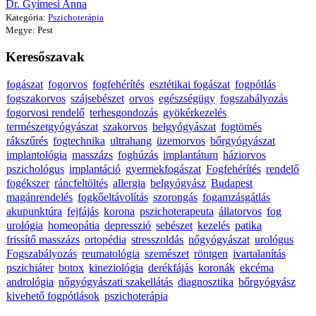
Dr. Gyimesi Anna
Kategória:
Pszichoterápia
Megye: Pest
Keresőszavak
fogászat
fogorvos
fogfehérítés
esztétikai fogászat
fogpótlás
fogszakorvos
szájsebészet
orvos
egészségügy
fogszabályozás
fogorvosi rendelő
terhesgondozás
gyökérkezelés
természetgyógyászat
szakorvos
belgyógyászat
fogtömés
rákszűrés
fogtechnika
ultrahang
üzemorvos
bőrgyógyászat
implantológia
masszázs
foghúzás
implantátum
háziorvos
pszichológus
implantáció
gyermekfogászat
Fogfehérítés
rendelő
fogékszer
ráncfeltöltés
allergia
belgyógyász
Budapest
magánrendelés
fogkőeltávolítás
szorongás
fogamzásgátlás
akupunktúra
fejfájás
korona
pszichoterapeuta
állatorvos
fog
urológia
homeopátia
depresszió
sebészet
kezelés
patika
frissítő masszázs
ortopédia
stresszoldás
nőgyógyászat
urológus
Fogszabályozás
reumatológia
szemészet
röntgen
ivartalanítás
pszichiáter
botox
kineziológia
derékfájás
koronák
ekcéma
andrológia
nőgyógyászati szakellátás
diagnosztika
bőrgyógyász
kivehető fogpótlások
pszichoterápia