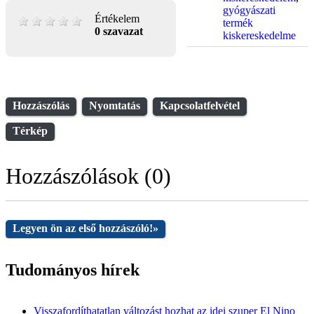
gyógyászati
Értékelem
termék
0 szavazat
kiskereskedelme
Hozzászólás
Nyomtatás
Kapcsolatfelvétel
Térkép
Hozzászólások (0)
Legyen ön az első hozzászóló!
»
Tudományos hírek
Visszafordíthatatlan változást hozhat az idei szuper El Nino