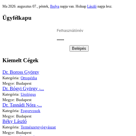
Ma 2026. augusztus 07., péntek,
Ibolya
napja van. Holnap
László
napja lesz.
Ügyfélkapu
Belépés
Kiemelt Cégek
Dr. Boross György
Kategória:
Ortopédia
Megye: Budapest
Dr. Bógyi György -...
Kategória:
Urológus
Megye: Budapest
Dr. Tasnádi Nóra -...
Kategória:
Fogorvosok
Megye: Budapest
Béky László
Kategória:
Természetgyógyászat
Megye: Budapest