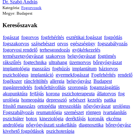
Dr. Szabó András
Kategória:
Fogorvosok
Megye: Budapest
Keresőszavak
fogászat
fogorvos
fogfehérítés
esztétikai fogászat
fogpótlás
fogszakorvos
szájsebészet
orvos
egészségügy
fogszabályozás
fogorvosi rendelő
terhesgondozás
gyökérkezelés
természetgyógyászat
szakorvos
belgyógyászat
fogtömés
rákszűrés
fogtechnika
ultrahang
üzemorvos
bőrgyógyászat
implantológia
masszázs
foghúzás
implantátum
háziorvos
pszichológus
implantáció
gyermekfogászat
Fogfehérítés
rendelő
fogékszer
ráncfeltöltés
allergia
belgyógyász
Budapest
magánrendelés
fogkőeltávolítás
szorongás
fogamzásgátlás
akupunktúra
fejfájás
korona
pszichoterapeuta
állatorvos
fog
urológia
homeopátia
depresszió
sebészet
kezelés
patika
frissítő masszázs
ortopédia
stresszoldás
nőgyógyászat
urológus
Fogszabályozás
reumatológia
szemészet
röntgen
ivartalanítás
pszichiáter
botox
kineziológia
derékfájás
koronák
ekcéma
andrológia
nőgyógyászati szakellátás
diagnosztika
bőrgyógyász
kivehető fogpótlások
pszichoterápia