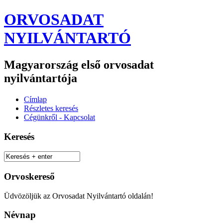
ORVOSADAT
NYILVÁNTARTÓ
Magyarország első orvosadat
nyilvántartója
Címlap
Részletes keresés
Cégünkről - Kapcsolat
Keresés
Orvoskereső
Üdvözöljük az Orvosadat Nyilvántartó oldalán!
Névnap