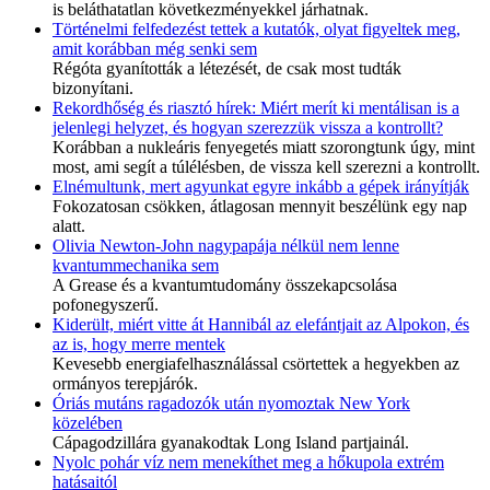
is beláthatatlan következményekkel járhatnak.
Történelmi felfedezést tettek a kutatók, olyat figyeltek meg,
amit korábban még senki sem
Régóta gyanították a létezését, de csak most tudták
bizonyítani.
Rekordhőség és riasztó hírek: Miért merít ki mentálisan is a
jelenlegi helyzet, és hogyan szerezzük vissza a kontrollt?
Korábban a nukleáris fenyegetés miatt szorongtunk úgy, mint
most, ami segít a túlélésben, de vissza kell szerezni a kontrollt.
Elnémultunk, mert agyunkat egyre inkább a gépek irányítják
Fokozatosan csökken, átlagosan mennyit beszélünk egy nap
alatt.
Olivia Newton-John nagypapája nélkül nem lenne
kvantummechanika sem
A Grease és a kvantumtudomány összekapcsolása
pofonegyszerű.
Kiderült, miért vitte át Hannibál az elefántjait az Alpokon, és
az is, hogy merre mentek
Kevesebb energiafelhasználással csörtettek a hegyekben az
ormányos terepjárók.
Óriás mutáns ragadozók után nyomoztak New York
közelében
Cápagodzillára gyanakodtak Long Island partjainál.
Nyolc pohár víz nem menekíthet meg a hőkupola extrém
hatásaitól