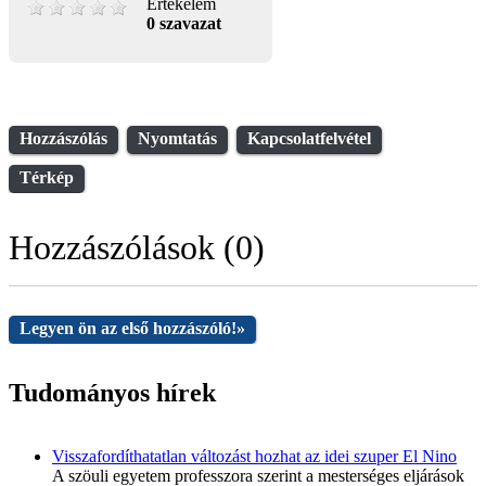
Értékelem
0 szavazat
Hozzászólás
Nyomtatás
Kapcsolatfelvétel
Térkép
Hozzászólások (0)
Legyen ön az első hozzászóló!
»
Tudományos hírek
Visszafordíthatatlan változást hozhat az idei szuper El Nino
A szöuli egyetem professzora szerint a mesterséges eljárások