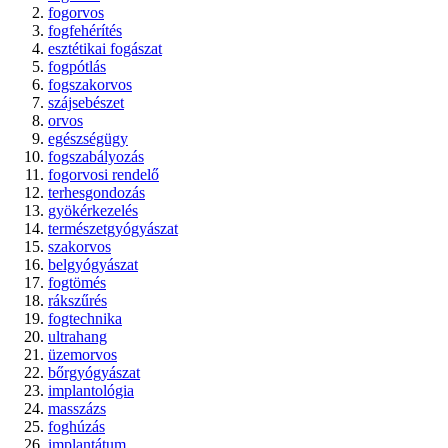
fogorvos
fogfehérítés
esztétikai fogászat
fogpótlás
fogszakorvos
szájsebészet
orvos
egészségügy
fogszabályozás
fogorvosi rendelő
terhesgondozás
gyökérkezelés
természetgyógyászat
szakorvos
belgyógyászat
fogtömés
rákszűrés
fogtechnika
ultrahang
üzemorvos
bőrgyógyászat
implantológia
masszázs
foghúzás
implantátum