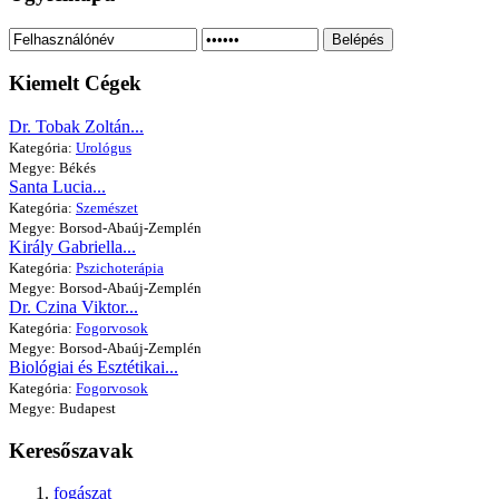
Belépés
Kiemelt Cégek
Dr. Tobak Zoltán...
Kategória:
Urológus
Megye: Békés
Santa Lucia...
Kategória:
Szemészet
Megye: Borsod-Abaúj-Zemplén
Király Gabriella...
Kategória:
Pszichoterápia
Megye: Borsod-Abaúj-Zemplén
Dr. Czina Viktor...
Kategória:
Fogorvosok
Megye: Borsod-Abaúj-Zemplén
Biológiai és Esztétikai...
Kategória:
Fogorvosok
Megye: Budapest
Keresőszavak
fogászat