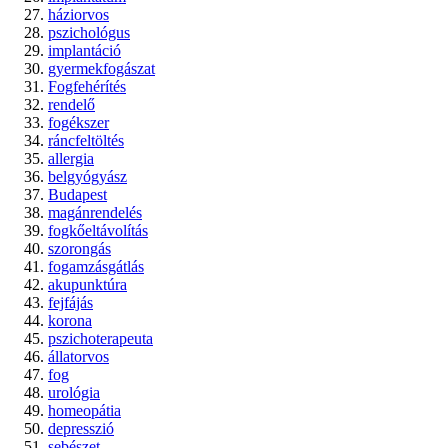
háziorvos
pszichológus
implantáció
gyermekfogászat
Fogfehérítés
rendelő
fogékszer
ráncfeltöltés
allergia
belgyógyász
Budapest
magánrendelés
fogkőeltávolítás
szorongás
fogamzásgátlás
akupunktúra
fejfájás
korona
pszichoterapeuta
állatorvos
fog
urológia
homeopátia
depresszió
sebészet