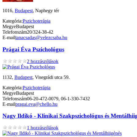
1016,
Budapest
, Naphegy tér
Kategória:
Pszichoterápia
Megye
Budapest
Telefonszám
20/324-38-42
E-mail
tanacsadas@velezcsaba.hu
Prágai Éva Pszichológus
2 hozzászólások
1132,
Budapest
, Visegrádi utca 59.
Kategória:
Pszichoterápia
Megye
Budapest
Telefonszám
06-20-472-0079, 06-1-330-7432
E-mail
pragai.eva@chello.hu
Nagy Ildikó - Klinikai Szakpszichológus és Mentálhiig
1 hozzászólások