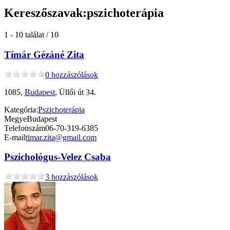
Kereszőszavak:
pszichoterápia
1 - 10 találat / 10
Tímár Gézáné Zita
0 hozzászólások
1085,
Budapest
, Üllői út 34.
Kategória:
Pszichoterápia
Megye
Budapest
Telefonszám
06-70-319-6385
E-mail
timar.zita@gmail.com
Pszichológus-Velez Csaba
3 hozzászólások