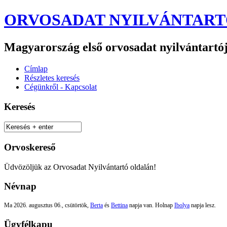
ORVOSADAT NYILVÁNTAR
Magyarország első orvosadat nyilvántartó
Címlap
Részletes keresés
Cégünkről - Kapcsolat
Keresés
Orvoskereső
Üdvözöljük az Orvosadat Nyilvántartó oldalán!
Névnap
Ma 2026. augusztus 06., csütörtök,
Berta
és
Bettina
napja van. Holnap
Ibolya
napja lesz.
Ügyfélkapu