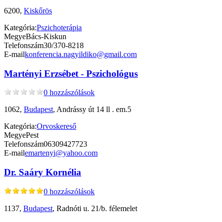
6200,
Kiskőrös
Kategória:
Pszichoterápia
Megye
Bács-Kiskun
Telefonszám
30/370-8218
E-mail
konferencia.nagyildiko@gmail.com
Martényi Erzsébet - Pszichológus
0 hozzászólások
1062,
Budapest
, Andrássy út 14 ll . em.5
Kategória:
Orvoskereső
Megye
Pest
Telefonszám
06309427723
E-mail
emartenyi@yahoo.com
Dr. Saáry Kornélia
0 hozzászólások
1137,
Budapest
, Radnóti u. 21/b. félemelet