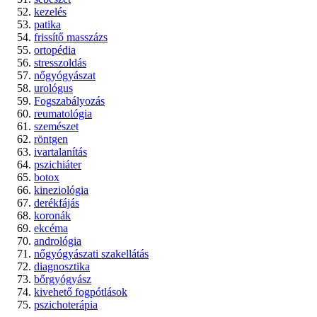
kezelés
patika
frissítő masszázs
ortopédia
stresszoldás
nőgyógyászat
urológus
Fogszabályozás
reumatológia
szemészet
röntgen
ivartalanítás
pszichiáter
botox
kineziológia
derékfájás
koronák
ekcéma
andrológia
nőgyógyászati szakellátás
diagnosztika
bőrgyógyász
kivehető fogpótlások
pszichoterápia