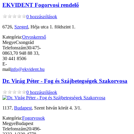
EKVIDENT Fogorvosi rendelő
0 hozzászólások
6726,
Szeged
, Héja utca 1. földszint 1.
Kategória:
Orvoskereső
Megye
Csongrád
Telefonszám
30/475-
0863,70 948 88 33,
30 441 8506
E-
mail
info@ekvident.hu
Dr. Virág Péter - Fog és Szájbetegségek Szakorvosa
0 hozzászólások
1137,
Budapest
, Szent István körút 4. 3/1.
Kategória:
Fogorvosok
Megye
Budapest
Telefonszám
20/496-