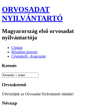
ORVOSADAT
NYILVÁNTARTÓ
Magyarország első orvosadat
nyilvántartója
Címlap
Részletes keresés
Cégünkről - Kapcsolat
Keresés
Orvoskereső
Üdvözöljük az Orvosadat Nyilvántartó oldalán!
Névnap