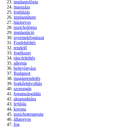
implantológia
masszázs
foghúzás
implantátum
háziorvos
pszichológus
implantáció
gyermekfogászat
Fogfehérítés
rendelő
fogékszer
ráncfeltöltés
allergia
belgyógyász
Budapest
magánrendelés
fogkőeltávolítás
szorongás
fogamzásgátlás
akupunktúra
fejfájás
korona
pszichoterapeuta
állatorvos
fog