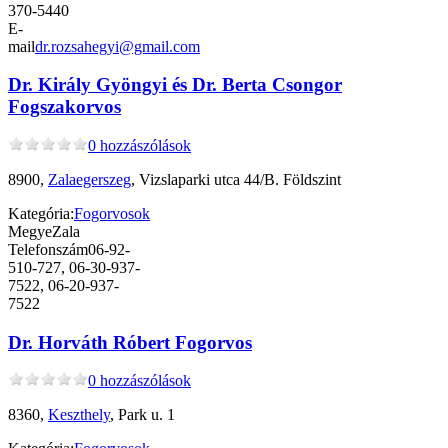
370-5440
E-
mail
dr.rozsahegyi@gmail.com
Dr. Király Gyöngyi és Dr. Berta Csongor
Fogszakorvos
0 hozzászólások
8900,
Zalaegerszeg
, Vizslaparki utca 44/B. Földszint
Kategória:
Fogorvosok
Megye
Zala
Telefonszám
06-92-
510-727, 06-30-937-
7522, 06-20-937-
7522
Dr. Horváth Róbert Fogorvos
0 hozzászólások
8360,
Keszthely
, Park u. 1