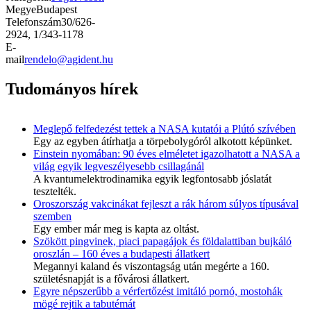
Megye
Budapest
Telefonszám
30/626-
2924, 1/343-1178
E-
mail
rendelo@agident.hu
Tudományos hírek
Meglepő felfedezést tettek a NASA kutatói a Plútó szívében
Egy az egyben átírhatja a törpebolygóról alkotott képünket.
Einstein nyomában: 90 éves elméletet igazolhatott a NASA a
világ egyik legveszélyesebb csillagánál
A kvantumelektrodinamika egyik legfontosabb jóslatát
tesztelték.
Oroszország vakcinákat fejleszt a rák három súlyos típusával
szemben
Egy ember már meg is kapta az oltást.
Szökött pingvinek, piaci papagájok és földalattiban bujkáló
oroszlán – 160 éves a budapesti állatkert
Megannyi kaland és viszontagság után megérte a 160.
születésnapját is a fővárosi állatkert.
Egyre népszerűbb a vérfertőzést imitáló pornó, mostohák
mögé rejtik a tabutémát