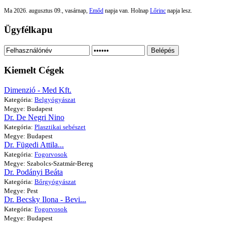
Ma 2026. augusztus 09., vasárnap,
Emőd
napja van. Holnap
Lőrinc
napja lesz.
Ügyfélkapu
Belépés
Kiemelt Cégek
Dimenzió - Med Kft.
Kategória:
Belgyógyászat
Megye: Budapest
Dr. De Negri Nino
Kategória:
Plasztikai sebészet
Megye: Budapest
Dr. Fügedi Attila...
Kategória:
Fogorvosok
Megye: Szabolcs-Szatmár-Bereg
Dr. Podányi Beáta
Kategória:
Bőrgyógyászat
Megye: Pest
Dr. Becsky Ilona - Bevi...
Kategória:
Fogorvosok
Megye: Budapest