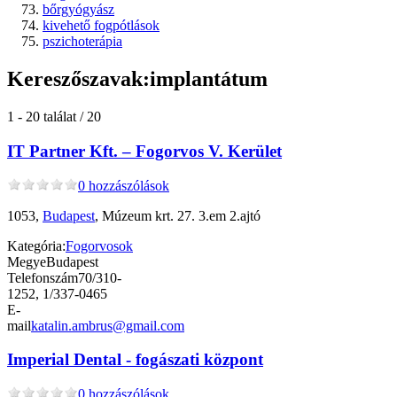
bőrgyógyász
kivehető fogpótlások
pszichoterápia
Kereszőszavak:
implantátum
1 - 20 találat / 20
IT Partner Kft. – Fogorvos V. Kerület
0 hozzászólások
1053,
Budapest
, Múzeum krt. 27. 3.em 2.ajtó
Kategória:
Fogorvosok
Megye
Budapest
Telefonszám
70/310-
1252, 1/337-0465
E-
mail
katalin.ambrus@gmail.com
Imperial Dental - fogászati központ
0 hozzászólások