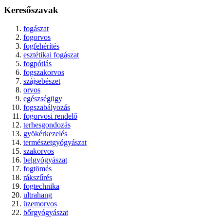
Keresőszavak
fogászat
fogorvos
fogfehérítés
esztétikai fogászat
fogpótlás
fogszakorvos
szájsebészet
orvos
egészségügy
fogszabályozás
fogorvosi rendelő
terhesgondozás
gyökérkezelés
természetgyógyászat
szakorvos
belgyógyászat
fogtömés
rákszűrés
fogtechnika
ultrahang
üzemorvos
bőrgyógyászat