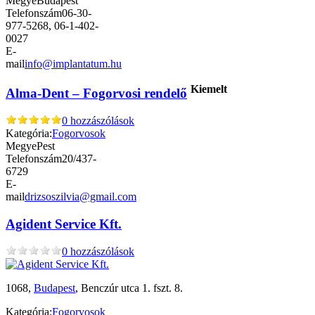
Megye
Budapest
Telefonszám
06-30-
977-5268, 06-1-402-
0027
E-
mail
info@implantatum.hu
Kiemelt
Alma-Dent – Fogorvosi rendelő
0 hozzászólások
Kategória:
Fogorvosok
Megye
Pest
Telefonszám
20/437-
6729
E-
mail
drizsoszilvia@gmail.com
Agident Service Kft.
0 hozzászólások
1068,
Budapest
, Benczúr utca 1. fszt. 8.
Kategória:
Fogorvosok