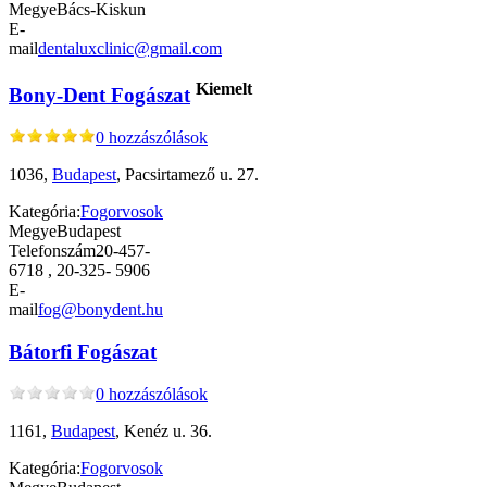
Megye
Bács-Kiskun
E-
mail
dentaluxclinic@gmail.com
Kiemelt
Bony-Dent Fogászat
0 hozzászólások
1036,
Budapest
, Pacsirtamező u. 27.
Kategória:
Fogorvosok
Megye
Budapest
Telefonszám
20-457-
6718 , 20-325- 5906
E-
mail
fog@bonydent.hu
Bátorfi Fogászat
0 hozzászólások
1161,
Budapest
, Kenéz u. 36.
Kategória:
Fogorvosok