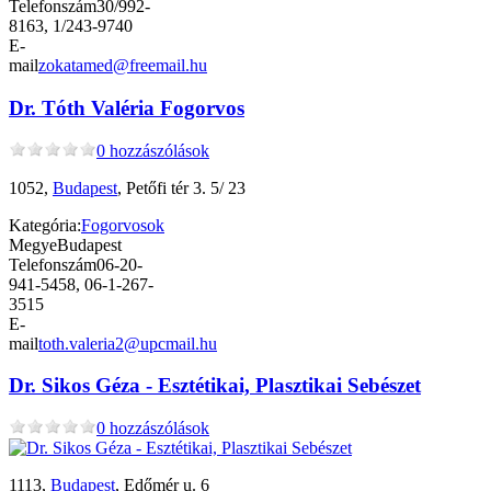
Telefonszám
30/992-
8163, 1/243-9740
E-
mail
zokatamed@freemail.hu
Dr. Tóth Valéria Fogorvos
0 hozzászólások
1052,
Budapest
, Petőfi tér 3. 5/ 23
Kategória:
Fogorvosok
Megye
Budapest
Telefonszám
06-20-
941-5458, 06-1-267-
3515
E-
mail
toth.valeria2@upcmail.hu
Dr. Sikos Géza - Esztétikai, Plasztikai Sebészet
0 hozzászólások
1113,
Budapest
, Edőmér u. 6