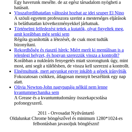
Egy haverunk mesélte. de az egész társadalom nyögheti a
hatásait.
Visszafordíthatatlan változást hozhat az idei szuper El Nino
A szöuli egyetem professzora szerint a mesterséges eljárások
is beláthatatlan következményekkel járhatnak.
Történelmi felfedezést tettek a kutatók, olyat figyeltek meg,
amit korábban még senki sem
Régóta gyanították a létezését, de csak most tudták
bizonyítani.
Rekordhőség és riasztó hírek: Miért merít ki mentálisan is a
jelenlegi helyzet, és hogyan szerezzük vissza a kontrollt?
Korábban a nukleáris fenyegetés miatt szorongtunk úgy, mint
most, ami segít a túlélésben, de vissza kell szerezni a kontrollt.
Elnémultunk, mert agyunkat egyre inkább a gépek irányítják
Fokozatosan csökken, átlagosan mennyit beszélünk egy nap
alatt.
Olivia Newton-John nagypapája nélkül nem lenne
kvantummechanika sem
A Grease és a kvantumtudomány összekapcsolása
pofonegyszerű.
2011 - Orvosadat Nyilvántartó
Oldalunkat Chrome böngészővel és minimum 1280*1024-es
felbontásban javasoljuk bönglészni!