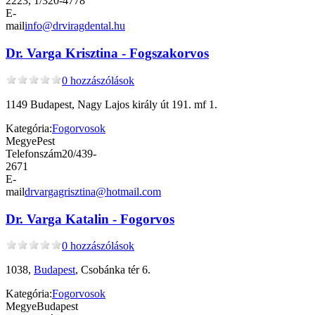
2223, 1/320-4778
E-
mail
info@drviragdental.hu
Dr. Varga Krisztina - Fogszakorvos
0 hozzászólások
1149 Budapest, Nagy Lajos király út 191. mf 1.
Kategória:
Fogorvosok
Megye
Pest
Telefonszám
20/439-
2671
E-
mail
drvargagrisztina@hotmail.com
Dr. Varga Katalin - Fogorvos
0 hozzászólások
1038,
Budapest
, Csobánka tér 6.
Kategória:
Fogorvosok
Megye
Budapest