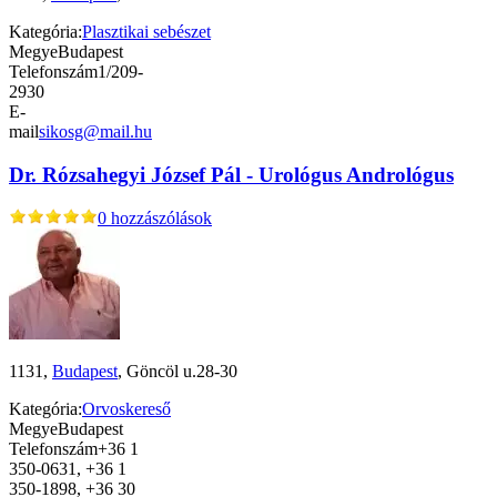
Kategória:
Plasztikai sebészet
Megye
Budapest
Telefonszám
1/209-
2930
E-
mail
sikosg@mail.hu
Dr. Rózsahegyi József Pál - Urológus Andrológus
0 hozzászólások
1131,
Budapest
, Göncöl u.28-30
Kategória:
Orvoskereső
Megye
Budapest
Telefonszám
+36 1
350-0631, +36 1
350-1898, +36 30