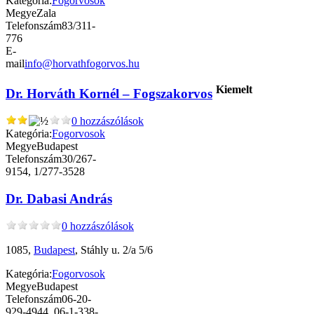
Kategória:
Fogorvosok
Megye
Zala
Telefonszám
83/311-
776
E-
mail
info@horvathfogorvos.hu
Kiemelt
Dr. Horváth Kornél – Fogszakorvos
0 hozzászólások
Kategória:
Fogorvosok
Megye
Budapest
Telefonszám
30/267-
9154, 1/277-3528
Dr. Dabasi András
0 hozzászólások
1085,
Budapest
, Stáhly u. 2/a 5/6
Kategória:
Fogorvosok
Megye
Budapest
Telefonszám
06-20-
929-4944, 06-1-338-