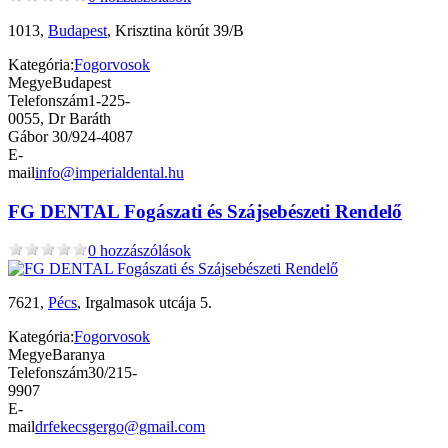
1013,
Budapest
, Krisztina körút 39/B
Kategória:
Fogorvosok
Megye
Budapest
Telefonszám
1-225-
0055, Dr Baráth
Gábor 30/924-4087
E-
mail
info@imperialdental.hu
FG DENTAL Fogászati és Szájsebészeti Rendelő
0 hozzászólások
7621,
Pécs
, Irgalmasok utcája 5.
Kategória:
Fogorvosok
Megye
Baranya
Telefonszám
30/215-
9907
E-
mail
drfekecsgergo@gmail.com