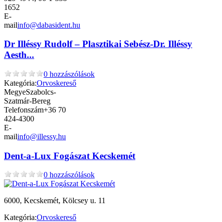
1652
E-
mail
info@dabasident.hu
Dr Illéssy Rudolf – Plasztikai Sebész-Dr. Illéssy
Aesth...
0 hozzászólások
Kategória:
Orvoskereső
Megye
Szabolcs-
Szatmár-Bereg
Telefonszám
+36 70
424-4300
E-
mail
info@illessy.hu
Dent-a-Lux Fogászat Kecskemét
0 hozzászólások
6000, Kecskemét, Kölcsey u. 11
Kategória:
Orvoskereső