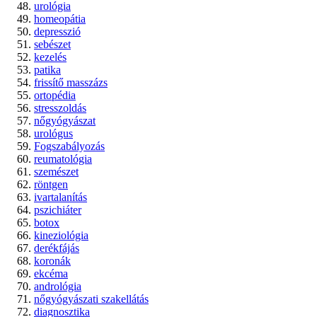
urológia
homeopátia
depresszió
sebészet
kezelés
patika
frissítő masszázs
ortopédia
stresszoldás
nőgyógyászat
urológus
Fogszabályozás
reumatológia
szemészet
röntgen
ivartalanítás
pszichiáter
botox
kineziológia
derékfájás
koronák
ekcéma
andrológia
nőgyógyászati szakellátás
diagnosztika