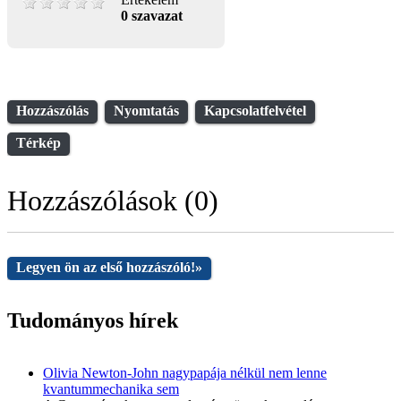
0 szavazat
Hozzászólás
Nyomtatás
Kapcsolatfelvétel
Térkép
Hozzászólások (0)
Legyen ön az első hozzászóló!
»
Tudományos hírek
Olivia Newton-John nagypapája nélkül nem lenne
kvantummechanika sem