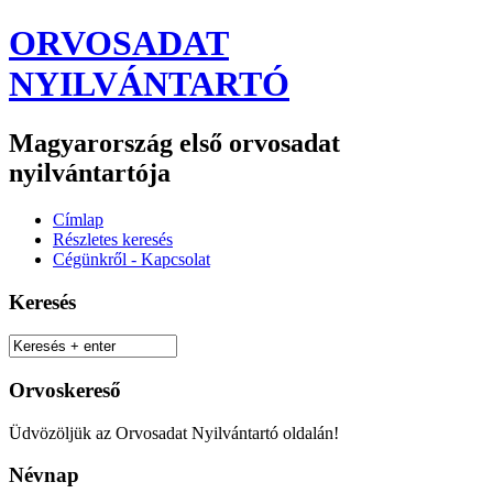
ORVOSADAT
NYILVÁNTARTÓ
Magyarország első orvosadat
nyilvántartója
Címlap
Részletes keresés
Cégünkről - Kapcsolat
Keresés
Orvoskereső
Üdvözöljük az Orvosadat Nyilvántartó oldalán!
Névnap