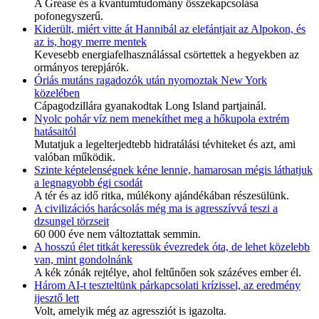
A Grease és a kvantumtudomány összekapcsolása
pofonegyszerű.
Kiderült, miért vitte át Hannibál az elefántjait az Alpokon, és
az is, hogy merre mentek
Kevesebb energiafelhasználással csörtettek a hegyekben az
ormányos terepjárók.
Óriás mutáns ragadozók után nyomoztak New York
közelében
Cápagodzillára gyanakodtak Long Island partjainál.
Nyolc pohár víz nem menekíthet meg a hőkupola extrém
hatásaitól
Mutatjuk a legelterjedtebb hidratálási tévhiteket és azt, ami
valóban működik.
Szinte képtelenségnek kéne lennie, hamarosan mégis láthatjuk
a legnagyobb égi csodát
A tér és az idő ritka, múlékony ajándékában részesülünk.
A civilizációs harácsolás még ma is agresszívvá teszi a
dzsungel törzseit
60 000 éve nem változtattak semmin.
A hosszú élet titkát keressük évezredek óta, de lehet közelebb
van, mint gondolnánk
A kék zónák rejtélye, ahol feltűnően sok százéves ember él.
Három AI-t teszteltünk párkapcsolati krízissel, az eredmény
ijesztő lett
Volt, amelyik még az agressziót is igazolta.