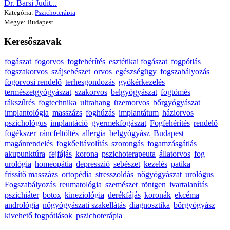
Dr. Barsi Judit...
Kategória:
Pszichoterápia
Megye: Budapest
Keresőszavak
fogászat
fogorvos
fogfehérítés
esztétikai fogászat
fogpótlás
fogszakorvos
szájsebészet
orvos
egészségügy
fogszabályozás
fogorvosi rendelő
terhesgondozás
gyökérkezelés
természetgyógyászat
szakorvos
belgyógyászat
fogtömés
rákszűrés
fogtechnika
ultrahang
üzemorvos
bőrgyógyászat
implantológia
masszázs
foghúzás
implantátum
háziorvos
pszichológus
implantáció
gyermekfogászat
Fogfehérítés
rendelő
fogékszer
ráncfeltöltés
allergia
belgyógyász
Budapest
magánrendelés
fogkőeltávolítás
szorongás
fogamzásgátlás
akupunktúra
fejfájás
korona
pszichoterapeuta
állatorvos
fog
urológia
homeopátia
depresszió
sebészet
kezelés
patika
frissítő masszázs
ortopédia
stresszoldás
nőgyógyászat
urológus
Fogszabályozás
reumatológia
szemészet
röntgen
ivartalanítás
pszichiáter
botox
kineziológia
derékfájás
koronák
ekcéma
andrológia
nőgyógyászati szakellátás
diagnosztika
bőrgyógyász
kivehető fogpótlások
pszichoterápia