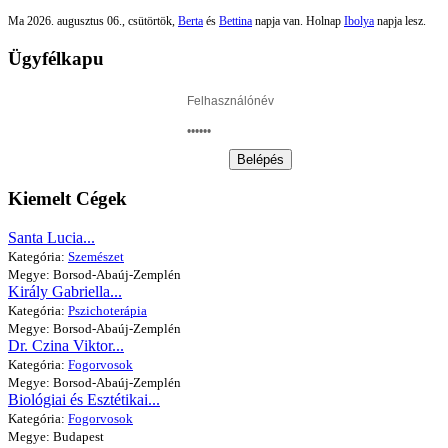
Ma 2026. augusztus 06., csütörtök,
Berta
és
Bettina
napja van. Holnap
Ibolya
napja lesz.
Ügyfélkapu
Belépés
Kiemelt Cégek
Santa Lucia...
Kategória:
Szemészet
Megye: Borsod-Abaúj-Zemplén
Király Gabriella...
Kategória:
Pszichoterápia
Megye: Borsod-Abaúj-Zemplén
Dr. Czina Viktor...
Kategória:
Fogorvosok
Megye: Borsod-Abaúj-Zemplén
Biológiai és Esztétikai...
Kategória:
Fogorvosok
Megye: Budapest