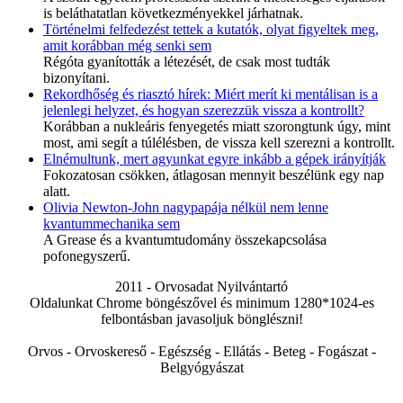
is beláthatatlan következményekkel járhatnak.
Történelmi felfedezést tettek a kutatók, olyat figyeltek meg,
amit korábban még senki sem
Régóta gyanították a létezését, de csak most tudták
bizonyítani.
Rekordhőség és riasztó hírek: Miért merít ki mentálisan is a
jelenlegi helyzet, és hogyan szerezzük vissza a kontrollt?
Korábban a nukleáris fenyegetés miatt szorongtunk úgy, mint
most, ami segít a túlélésben, de vissza kell szerezni a kontrollt.
Elnémultunk, mert agyunkat egyre inkább a gépek irányítják
Fokozatosan csökken, átlagosan mennyit beszélünk egy nap
alatt.
Olivia Newton-John nagypapája nélkül nem lenne
kvantummechanika sem
A Grease és a kvantumtudomány összekapcsolása
pofonegyszerű.
2011 - Orvosadat Nyilvántartó
Oldalunkat Chrome böngészővel és minimum 1280*1024-es
felbontásban javasoljuk bönglészni!
Orvos - Orvoskereső - Egészség - Ellátás - Beteg - Fogászat -
Belgyógyászat