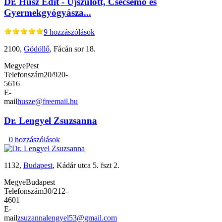
Dr. Husz Edit - Újszülött, Csecsemő és
Gyermekgyógyásza...
9 hozzászólások
2100,
Gödöllő
, Fácán sor 18.
Megye
Pest
Telefonszám
20/920-
5616
E-
mail
husze@freemail.hu
Dr. Lengyel Zsuzsanna
0 hozzászólások
1132,
Budapest
, Kádár utca 5. fszt 2.
Megye
Budapest
Telefonszám
30/212-
4601
E-
mail
zsuzannalengyel53@gmail.com