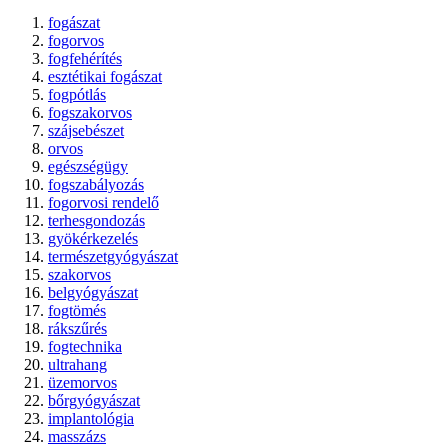
fogászat
fogorvos
fogfehérítés
esztétikai fogászat
fogpótlás
fogszakorvos
szájsebészet
orvos
egészségügy
fogszabályozás
fogorvosi rendelő
terhesgondozás
gyökérkezelés
természetgyógyászat
szakorvos
belgyógyászat
fogtömés
rákszűrés
fogtechnika
ultrahang
üzemorvos
bőrgyógyászat
implantológia
masszázs