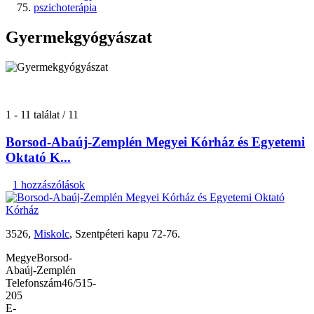
pszichoterápia
Gyermekgyógyászat
1 - 11 találat / 11
Borsod-Abaúj-Zemplén Megyei Kórház és Egyetemi
Oktató K...
1 hozzászólások
3526,
Miskolc
, Szentpéteri kapu 72-76.
Megye
Borsod-
Abaúj-Zemplén
Telefonszám
46/515-
205
E-