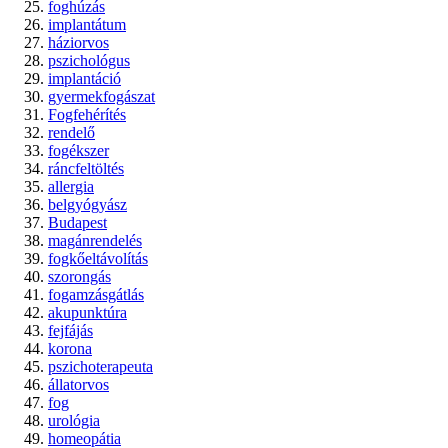
foghúzás
implantátum
háziorvos
pszichológus
implantáció
gyermekfogászat
Fogfehérítés
rendelő
fogékszer
ráncfeltöltés
allergia
belgyógyász
Budapest
magánrendelés
fogkőeltávolítás
szorongás
fogamzásgátlás
akupunktúra
fejfájás
korona
pszichoterapeuta
állatorvos
fog
urológia
homeopátia