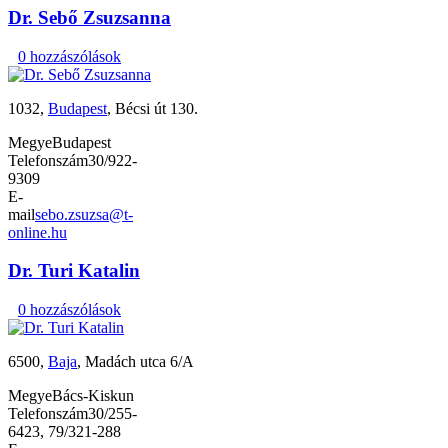
Dr. Sebő Zsuzsanna
0 hozzászólások
1032,
Budapest
, Bécsi út 130.
Megye
Budapest
Telefonszám
30/922-
9309
E-
mail
sebo.zsuzsa@t-
online.hu
Dr. Turi Katalin
0 hozzászólások
6500,
Baja
, Madách utca 6/A
Megye
Bács-Kiskun
Telefonszám
30/255-
6423, 79/321-288