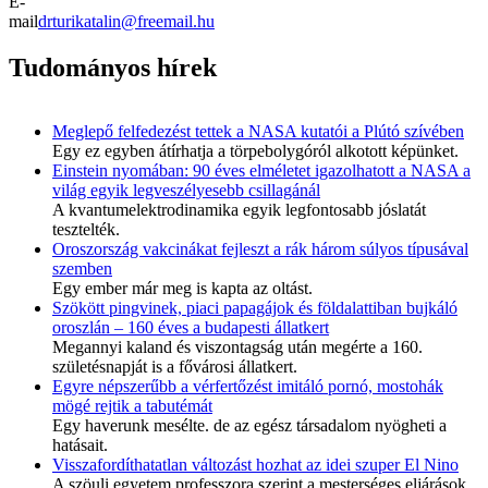
E-
mail
drturikatalin@freemail.hu
Tudományos hírek
Meglepő felfedezést tettek a NASA kutatói a Plútó szívében
Egy ez egyben átírhatja a törpebolygóról alkotott képünket.
Einstein nyomában: 90 éves elméletet igazolhatott a NASA a
világ egyik legveszélyesebb csillagánál
A kvantumelektrodinamika egyik legfontosabb jóslatát
tesztelték.
Oroszország vakcinákat fejleszt a rák három súlyos típusával
szemben
Egy ember már meg is kapta az oltást.
Szökött pingvinek, piaci papagájok és földalattiban bujkáló
oroszlán – 160 éves a budapesti állatkert
Megannyi kaland és viszontagság után megérte a 160.
születésnapját is a fővárosi állatkert.
Egyre népszerűbb a vérfertőzést imitáló pornó, mostohák
mögé rejtik a tabutémát
Egy haverunk mesélte. de az egész társadalom nyögheti a
hatásait.
Visszafordíthatatlan változást hozhat az idei szuper El Nino
A szöuli egyetem professzora szerint a mesterséges eljárások