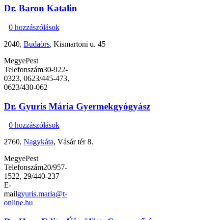
Dr. Baron Katalin
0 hozzászólások
2040,
Budaörs
, Kismartoni u. 45
Megye
Pest
Telefonszám
30-922-
0323, 0623/445-473,
0623/430-062
Dr. Gyuris Mária Gyermekgyógyász
0 hozzászólások
2760,
Nagykáta
, Vásár tér 8.
Megye
Pest
Telefonszám
20/957-
1522, 29/440-237
E-
mail
gyuris.maria@t-
online.hu