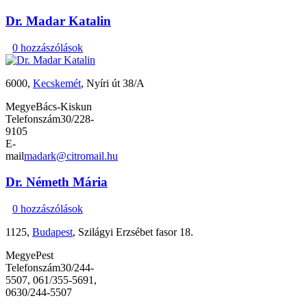
Dr. Madar Katalin
0 hozzászólások
6000,
Kecskemét
, Nyíri út 38/A
Megye
Bács-Kiskun
Telefonszám
30/228-
9105
E-
mail
madark@citromail.hu
Dr. Németh Mária
0 hozzászólások
1125,
Budapest
, Szilágyi Erzsébet fasor 18.
Megye
Pest
Telefonszám
30/244-
5507, 061/355-5691,
0630/244-5507