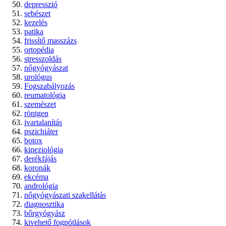
depresszió
sebészet
kezelés
patika
frissítő masszázs
ortopédia
stresszoldás
nőgyógyászat
urológus
Fogszabályozás
reumatológia
szemészet
röntgen
ivartalanítás
pszichiáter
botox
kineziológia
derékfájás
koronák
ekcéma
andrológia
nőgyógyászati szakellátás
diagnosztika
bőrgyógyász
kivehető fogpótlások