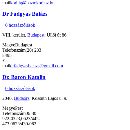
mail
korhig@bazmkorhaz.hu
Dr Fadgyas Balázs
0 hozzászólások
VIII. kerület,
Budapest
, Üllői út 86.
Megye
Budapest
Telefonszám
(20) 233
8495
E-
mail
drfadgyasbalazs@gmail.com
Dr. Baron Katalin
0 hozzászólások
2040,
Budaörs
, Kossuth Lajos u. 9.
Megye
Pest
Telefonszám
06-30-
922-0323,0623/445-
473,0623/430-062