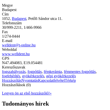
Megye
Budapest
Cím
1052,
Budapest
, Petőfi Sándor utca 11.
Telefonszám
30/999-2211, 1/466-9966
Fax
1/274-0444
E-mail
welldent@t-online.hu
Weboldal
www.welldent.hu
GPS
N47.494083, E19.054481
Kereszőszavak
fogszabályozás
,
fogpótlás
,
fémkerámia
,
fémmentes fogpótlás
,
fogfehérítés
,
gyökérkezelés
,
gépi gyökérkezelés
Hozzászólás
Nyomtatás
Kapcsolatfelvétel
Térkép
Hozzászólások (0)
Legyen ön az első hozzászóló!
»
Tudományos hírek