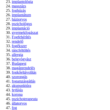
implantológia
masszázs
foghúzás
implantátum
háziorvos
pszichológus
implantáció
gyermekfogászat
Fogfehérítés
rendelő
fogékszer
ráncfeltöltés
allergia
belgyógyász
Budapest
magánrendelés
fogkőeltávolítás
szorongás
fogamzásgátlás
akupunktúra
fejfájás
korona
pszichoterapeuta
állatorvos
fog