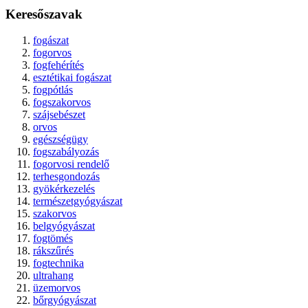
Keresőszavak
fogászat
fogorvos
fogfehérítés
esztétikai fogászat
fogpótlás
fogszakorvos
szájsebészet
orvos
egészségügy
fogszabályozás
fogorvosi rendelő
terhesgondozás
gyökérkezelés
természetgyógyászat
szakorvos
belgyógyászat
fogtömés
rákszűrés
fogtechnika
ultrahang
üzemorvos
bőrgyógyászat