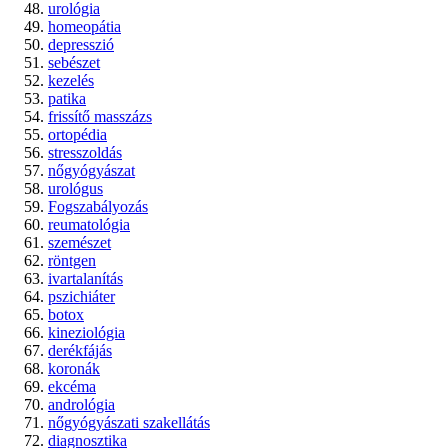
urológia
homeopátia
depresszió
sebészet
kezelés
patika
frissítő masszázs
ortopédia
stresszoldás
nőgyógyászat
urológus
Fogszabályozás
reumatológia
szemészet
röntgen
ivartalanítás
pszichiáter
botox
kineziológia
derékfájás
koronák
ekcéma
andrológia
nőgyógyászati szakellátás
diagnosztika