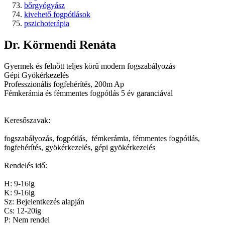
bőrgyógyász
kivehető fogpótlások
pszichoterápia
Dr. Körmendi Renáta
Gyermek és felnőtt teljes körű modern fogszabályozás
Gépi Gyökérkezelés
Professzionális fogfehérítés, 200m Ap
Fémkerámia és fémmentes fogpótlás 5 év garanciával
Keresőszavak:
fogszabályozás, fogpótlás, fémkerámia, fémmentes fogpótlás,
fogfehérítés, gyökérkezelés, gépi gyökérkezelés
Rendelés idő:
H: 9-16ig
K: 9-16ig
Sz: Bejelentkezés alapján
Cs: 12-20ig
P: Nem rendel