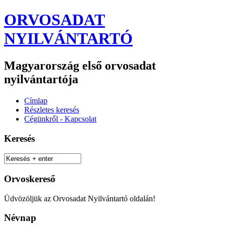
ORVOSADAT
NYILVÁNTARTÓ
Magyarország első orvosadat
nyilvántartója
Címlap
Részletes keresés
Cégünkről - Kapcsolat
Keresés
Orvoskereső
Üdvözöljük az Orvosadat Nyilvántartó oldalán!
Névnap