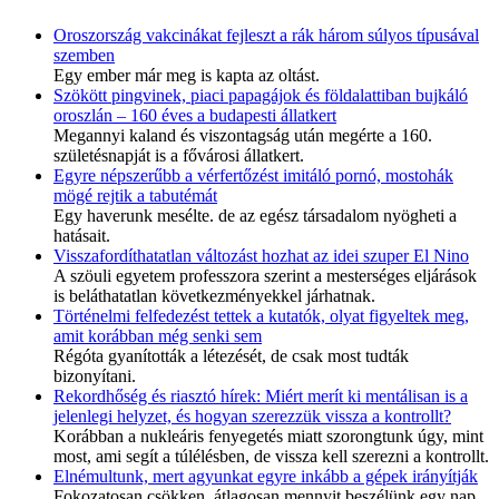
Oroszország vakcinákat fejleszt a rák három súlyos típusával
szemben
Egy ember már meg is kapta az oltást.
Szökött pingvinek, piaci papagájok és földalattiban bujkáló
oroszlán – 160 éves a budapesti állatkert
Megannyi kaland és viszontagság után megérte a 160.
születésnapját is a fővárosi állatkert.
Egyre népszerűbb a vérfertőzést imitáló pornó, mostohák
mögé rejtik a tabutémát
Egy haverunk mesélte. de az egész társadalom nyögheti a
hatásait.
Visszafordíthatatlan változást hozhat az idei szuper El Nino
A szöuli egyetem professzora szerint a mesterséges eljárások
is beláthatatlan következményekkel járhatnak.
Történelmi felfedezést tettek a kutatók, olyat figyeltek meg,
amit korábban még senki sem
Régóta gyanították a létezését, de csak most tudták
bizonyítani.
Rekordhőség és riasztó hírek: Miért merít ki mentálisan is a
jelenlegi helyzet, és hogyan szerezzük vissza a kontrollt?
Korábban a nukleáris fenyegetés miatt szorongtunk úgy, mint
most, ami segít a túlélésben, de vissza kell szerezni a kontrollt.
Elnémultunk, mert agyunkat egyre inkább a gépek irányítják
Fokozatosan csökken, átlagosan mennyit beszélünk egy nap