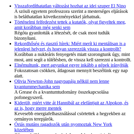
Visszafordíthatatlan változást hozhat az idei szuper El Nino
A szöuli egyetem professzora szerint a mesterséges eljárások
is beláthatatlan következményekkel járhatnak.
Történelmi felfedezést tettek a kutatók, olyat figyeltek meg,
amit korábban még senki sem
Régóta gyanították a létezését, de csak most tudták
bizonyítani.
Rekordhőség és riasztó hírek: Miért merít ki mentálisan is a
jelenlegi helyzet, és hogyan szerezzük vissza a kontrollt?
Korábban a nukleáris fenyegetés miatt szorongtunk úgy, mint
most, ami segít a túlélésben, de vissza kell szerezni a kontrollt.
Elnémultunk, mert agyunkat egyre inkább a gépek irányítják
Fokozatosan csökken, átlagosan mennyit beszélünk egy nap
alatt.
Olivia Newton-John nagypapája nélkül nem lenne
kvantummechanika sem
A Grease és a kvantumtudomány összekapcsolása
pofonegyszerű.
Kiderült, miért vitte át Hannibál az elefántjait az Alpokon, és
az is, hogy merre mentek
Kevesebb energiafelhasználással csörtettek a hegyekben az
ormányos terepjárók.
Óriás mutáns ragadozók után nyomoztak New York
közelében