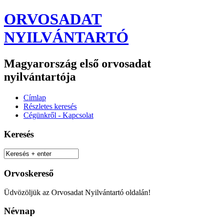
ORVOSADAT
NYILVÁNTARTÓ
Magyarország első orvosadat
nyilvántartója
Címlap
Részletes keresés
Cégünkről - Kapcsolat
Keresés
Orvoskereső
Üdvözöljük az Orvosadat Nyilvántartó oldalán!
Névnap