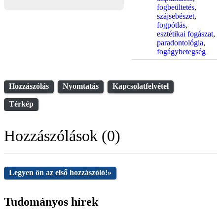
fogbeültetés
,
szájsebészet
,
fogpótlás
,
esztétikai fogászat
,
paradontológia
,
fogágybetegség
Hozzászólás
Nyomtatás
Kapcsolatfelvétel
Térkép
Hozzászólások (0)
Legyen ön az első hozzászóló!
»
Tudományos hírek