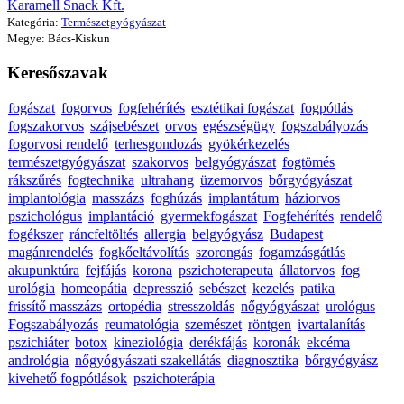
Karamell Snack Kft.
Kategória:
Természetgyógyászat
Megye: Bács-Kiskun
Keresőszavak
fogászat
fogorvos
fogfehérítés
esztétikai fogászat
fogpótlás
fogszakorvos
szájsebészet
orvos
egészségügy
fogszabályozás
fogorvosi rendelő
terhesgondozás
gyökérkezelés
természetgyógyászat
szakorvos
belgyógyászat
fogtömés
rákszűrés
fogtechnika
ultrahang
üzemorvos
bőrgyógyászat
implantológia
masszázs
foghúzás
implantátum
háziorvos
pszichológus
implantáció
gyermekfogászat
Fogfehérítés
rendelő
fogékszer
ráncfeltöltés
allergia
belgyógyász
Budapest
magánrendelés
fogkőeltávolítás
szorongás
fogamzásgátlás
akupunktúra
fejfájás
korona
pszichoterapeuta
állatorvos
fog
urológia
homeopátia
depresszió
sebészet
kezelés
patika
frissítő masszázs
ortopédia
stresszoldás
nőgyógyászat
urológus
Fogszabályozás
reumatológia
szemészet
röntgen
ivartalanítás
pszichiáter
botox
kineziológia
derékfájás
koronák
ekcéma
andrológia
nőgyógyászati szakellátás
diagnosztika
bőrgyógyász
kivehető fogpótlások
pszichoterápia