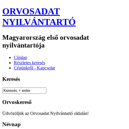
ORVOSADAT
NYILVÁNTARTÓ
Magyarország első orvosadat
nyilvántartója
Címlap
Részletes keresés
Cégünkről - Kapcsolat
Keresés
Orvoskereső
Üdvözöljük az Orvosadat Nyilvántartó oldalán!
Névnap