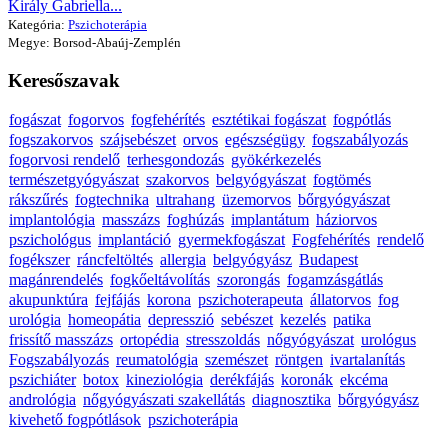
Király Gabriella...
Kategória:
Pszichoterápia
Megye: Borsod-Abaúj-Zemplén
Keresőszavak
fogászat
fogorvos
fogfehérítés
esztétikai fogászat
fogpótlás
fogszakorvos
szájsebészet
orvos
egészségügy
fogszabályozás
fogorvosi rendelő
terhesgondozás
gyökérkezelés
természetgyógyászat
szakorvos
belgyógyászat
fogtömés
rákszűrés
fogtechnika
ultrahang
üzemorvos
bőrgyógyászat
implantológia
masszázs
foghúzás
implantátum
háziorvos
pszichológus
implantáció
gyermekfogászat
Fogfehérítés
rendelő
fogékszer
ráncfeltöltés
allergia
belgyógyász
Budapest
magánrendelés
fogkőeltávolítás
szorongás
fogamzásgátlás
akupunktúra
fejfájás
korona
pszichoterapeuta
állatorvos
fog
urológia
homeopátia
depresszió
sebészet
kezelés
patika
frissítő masszázs
ortopédia
stresszoldás
nőgyógyászat
urológus
Fogszabályozás
reumatológia
szemészet
röntgen
ivartalanítás
pszichiáter
botox
kineziológia
derékfájás
koronák
ekcéma
andrológia
nőgyógyászati szakellátás
diagnosztika
bőrgyógyász
kivehető fogpótlások
pszichoterápia