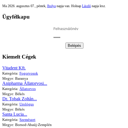
Ma 2026. augusztus 07., péntek,
Ibolya
napja van. Holnap
László
napja lesz.
Ügyfélkapu
Belépés
Kiemelt Cégek
Vitadent Kft.
Kategória:
Fogorvosok
Megye: Baranya
Anipharma Állatorvosi...
Kategória:
Állatorvos
Megye: Békés
Dr. Tobak Zoltán...
Kategória:
Urológus
Megye: Békés
Santa Lucia...
Kategória:
Szemészet
Megye: Borsod-Abaúj-Zemplén